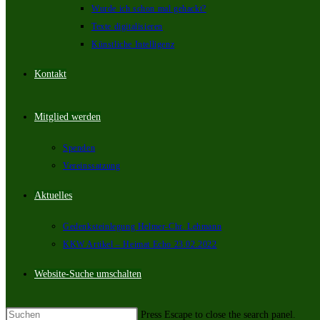
Wurde ich schon mal gehackt?
Texte digitalisieren
Künstliche Intelligenz
Kontakt
Mitglied werden
Spenden
Vereinssatzung
Aktuelles
Gedenksteinlegung Helmer-Chr. Lehmann
KKW Artikel – Heimat Echo 23.02.2022
Website-Suche umschalten
Press Escape to close the search panel.