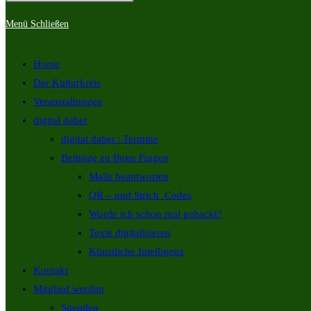
Menü
Schließen
Home
Der Kulturkreis
Veranstaltungen
digital dabei
digital dabei : Termine
Beiträge zu Ihren Fragen
Mails beantworten
QR – und Strich_Codes
Wurde ich schon mal gehackt?
Texte digitalisieren
Künstliche Intelligenz
Kontakt
Mitglied werden
Spenden