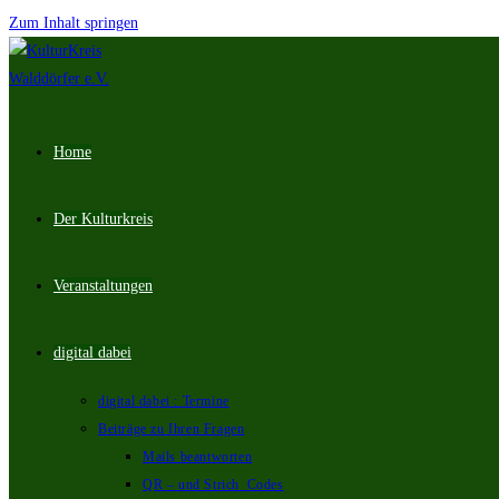
Zum Inhalt springen
Home
Der Kulturkreis
Veranstaltungen
digital dabei
digital dabei : Termine
Beiträge zu Ihren Fragen
Mails beantworten
QR – und Strich_Codes