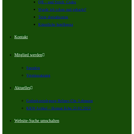
QR – und Strich_Codes
Wurde ich schon mal gehackt?
Texte digitalisieren
Künstliche Intelligenz
Kontakt
Mitglied werden
Notwendig
Spenden
Diese Cookies
Vereinssatzung
sind nicht
optional.
(Werden
Aktuelles
benötigt
damit die
Webseite
Gedenksteinlegung Helmer-Chr. Lehmann
"funktioniert")
KKW Artikel – Heimat Echo 23.02.2022
Website-Suche umschalten
Statistiken
Um die