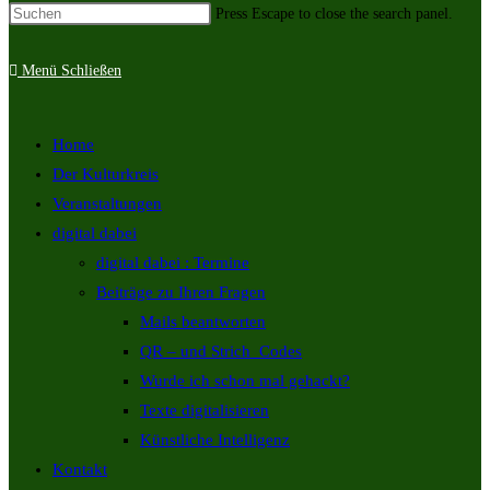
Funktionalität
Press Escape to close the search panel.
und den Aufbau
der Website
besser zu
Menü
Schließen
verstehen.
(Basierend auf
dem
Nutzerverhalten)
Home
Der Kulturkreis
Experience
Veranstaltungen
In order for
our website
digital dabei
to perform as
digital dabei : Termine
well as
possible
Beiträge zu Ihren Fragen
during your
visit. If you
Mails beantworten
refuse these
QR – und Strich_Codes
cookies,
some
Wurde ich schon mal gehackt?
functionality
will
Texte digitalisieren
disappear
Künstliche Intelligenz
from the
website.
Kontakt