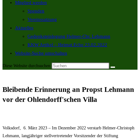
Mitglied werden
Marketing
Spenden
By sharing
Vereinssatzung
your
interests and
Aktuelles
behavior as
you visit our
Gedenksteinlegung Helmer-Chr. Lehmann
site, you
KKW Artikel – Heimat Echo 23.02.2022
increase the
chance of
Website-Suche umschalten
seeing
personalized
Diese Website durchsuchen
content and
offers.
Bleibende Erinnerung an Propst Lehmann
vor der Ohlendorff'schen Villa
Volksdorf, 6. März 2023 – Im Dezember 2022 verstarb Helmer-Christoph
Lehmann, langjähriger stellvertretender Vorsitzender der Stiftung