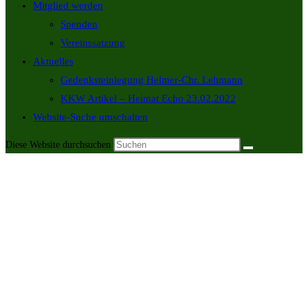
Mitglied werden
Marketing
Spenden
By sharing
Vereinssatzung
your
interests and
Aktuelles
behavior as
you visit our
Gedenksteinlegung Helmer-Chr. Lehmann
site, you
KKW Artikel – Heimat Echo 23.02.2022
increase the
chance of
Website-Suche umschalten
seeing
personalized
Diese Website durchsuchen
content and
offers.