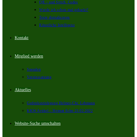
QR – und Strich_Codes
Wurde ich schon mal gehackt?
Texte digitalisieren
Künstliche Intelligenz
Kontakt
Mitglied werden
Notwendig
Spenden
Diese Cookies
Vereinssatzung
sind nicht
optional.
(Werden
Aktuelles
benötigt
damit die
Webseite
Gedenksteinlegung Helmer-Chr. Lehmann
"funktioniert")
KKW Artikel – Heimat Echo 23.02.2022
Website-Suche umschalten
Statistiken
Um die