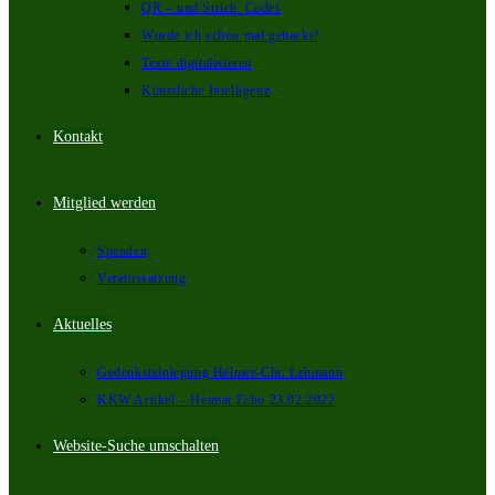
QR – und Strich_Codes
Wurde ich schon mal gehackt?
Texte digitalisieren
Künstliche Intelligenz
Kontakt
Mitglied werden
Spenden
Vereinssatzung
Aktuelles
Gedenksteinlegung Helmer-Chr. Lehmann
KKW Artikel – Heimat Echo 23.02.2022
Website-Suche umschalten