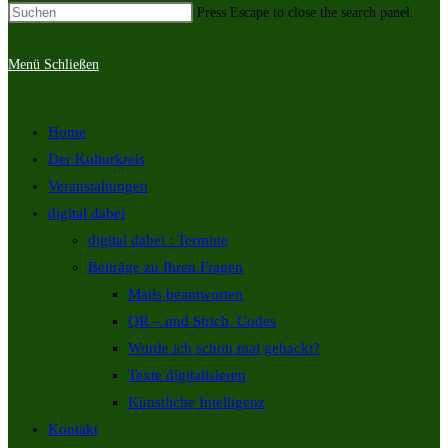
Press Escape to close the search panel.
Menü
Schließen
Home
Der Kulturkreis
Veranstaltungen
digital dabei
digital dabei : Termine
Beiträge zu Ihren Fragen
Mails beantworten
QR – und Strich_Codes
Wurde ich schon mal gehackt?
Texte digitalisieren
Künstliche Intelligenz
Kontakt