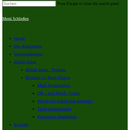
Press Escape to close the search panel.
Menü
Schließen
Home
Der Kulturkreis
Veranstaltungen
digital dabei
digital dabei : Termine
Beiträge zu Ihren Fragen
Mails beantworten
QR – und Strich_Codes
Wurde ich schon mal gehackt?
Texte digitalisieren
Künstliche Intelligenz
Kontakt