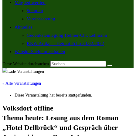
Mitglied werden
Spenden
Vereinssatzung
Aktuelles
Gedenksteinlegung Helmer-Chr. Lehmann
KKW Artikel – Heimat Echo 23.02.2022
Website-Suche umschalten
Diese Website durchsuchen
« Alle Veranstaltungen
Diese Veranstaltung hat bereits stattgefunden.
Volksdorf offline
Thema heute: Lesung aus dem Roman
„Hotel Dellbrück“ und Gespräch über