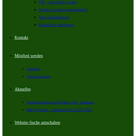
QR – und Strich_Codes
Wurde ich schon mal gehackt?
Texte digitalisieren
Künstliche Intelligenz
Kontakt
Mitglied werden
Spenden
Vereinssatzung
Aktuelles
Gedenksteinlegung Helmer-Chr. Lehmann
KKW Artikel – Heimat Echo 23.02.2022
Website-Suche umschalten