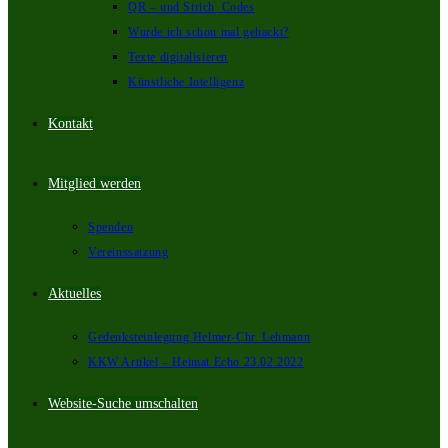
QR – und Strich_Codes
Wurde ich schon mal gehackt?
Texte digitalisieren
Künstliche Intelligenz
Kontakt
Mitglied werden
Spenden
Vereinssatzung
Aktuelles
Gedenksteinlegung Helmer-Chr. Lehmann
KKW Artikel – Heimat Echo 23.02.2022
Website-Suche umschalten