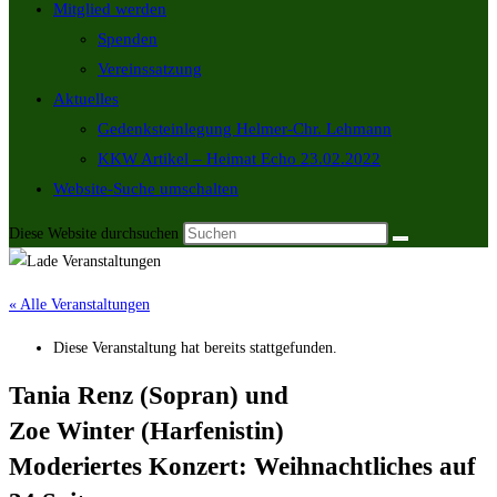
Mitglied werden
Spenden
Vereinssatzung
Aktuelles
Gedenksteinlegung Helmer-Chr. Lehmann
KKW Artikel – Heimat Echo 23.02.2022
Website-Suche umschalten
Diese Website durchsuchen
« Alle Veranstaltungen
Diese Veranstaltung hat bereits stattgefunden.
Tania Renz (Sopran) und
Zoe Winter (Harfenistin)
Moderiertes Konzert: Weihnachtliches auf