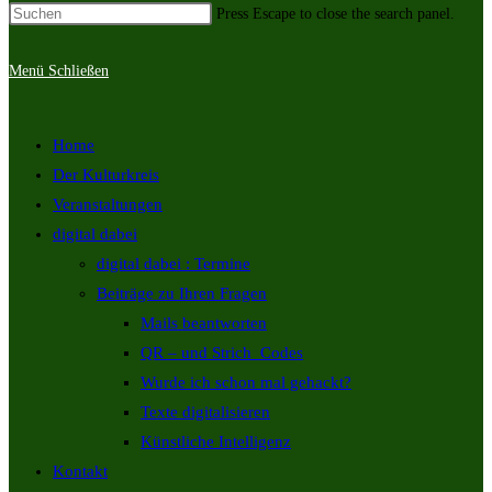
Press Escape to close the search panel.
Menü
Schließen
Home
Der Kulturkreis
Veranstaltungen
digital dabei
digital dabei : Termine
Beiträge zu Ihren Fragen
Mails beantworten
QR – und Strich_Codes
Wurde ich schon mal gehackt?
Texte digitalisieren
Künstliche Intelligenz
Kontakt