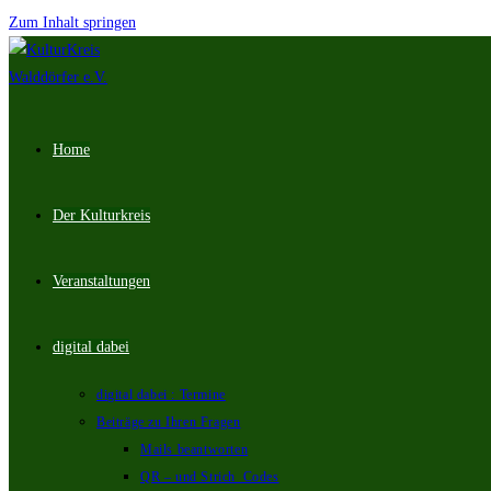
Zum Inhalt springen
Home
Der Kulturkreis
Veranstaltungen
digital dabei
digital dabei : Termine
Beiträge zu Ihren Fragen
Mails beantworten
QR – und Strich_Codes