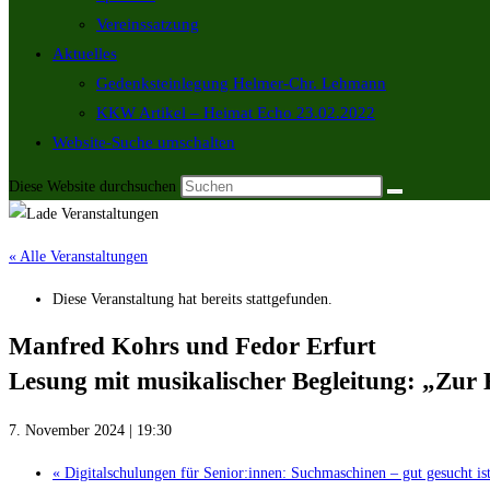
Vereinssatzung
Aktuelles
Gedenksteinlegung Helmer-Chr. Lehmann
KKW Artikel – Heimat Echo 23.02.2022
Website-Suche umschalten
Diese Website durchsuchen
« Alle Veranstaltungen
Diese Veranstaltung hat bereits stattgefunden.
Manfred Kohrs und Fedor Erfurt
Lesung mit musikalischer Begleitung: „Zur
7. November 2024 | 19:30
«
Digitalschulungen für Senior:innen: Suchmaschinen – gut gesucht ist