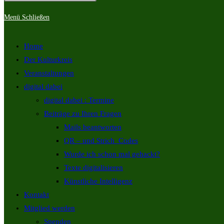
Menü
Schließen
Home
Der Kulturkreis
Veranstaltungen
digital dabei
digital dabei : Termine
Beiträge zu Ihren Fragen
Mails beantworten
QR – und Strich_Codes
Wurde ich schon mal gehackt?
Texte digitalisieren
Künstliche Intelligenz
Kontakt
Mitglied werden
Spenden