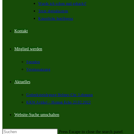
Wurde ich schon mal gehackt?
Texte digitalisieren
Künstliche Intelligenz
Kontakt
Mitglied werden
Spenden
Vereinssatzung
Aktuelles
Gedenksteinlegung Helmer-Chr. Lehmann
KKW Artikel – Heimat Echo 23.02.2022
Website-Suche umschalten
Press Escape to close the search panel.