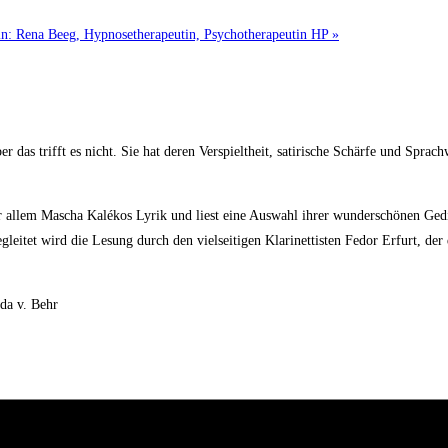
in: Rena Beeg, Hypnosetherapeutin, Psychotherapeutin HP
»
das trifft es nicht. Sie hat deren Verspieltheit, satirische Schärfe und Sprach
r allem Mascha Kalékos Lyrik und liest eine Auswahl ihrer wunderschönen Ged
gleitet wird die Lesung durch den vielseitigen Klarinettisten Fedor Erfurt, 
da v. Behr