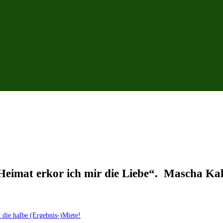
 Heimat erkor ich mir die Liebe“. Mascha Ka
 die halbe (Ergebnis-)Miete!