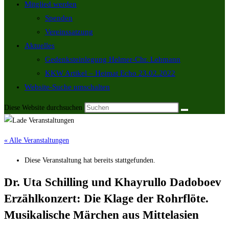
Mitglied werden
Spenden
Vereinssatzung
Aktuelles
Gedenksteinlegung Helmer-Chr. Lehmann
KKW Artikel – Heimat Echo 23.02.2022
Website-Suche umschalten
Diese Website durchsuchen
« Alle Veranstaltungen
Diese Veranstaltung hat bereits stattgefunden.
Dr. Uta Schilling und Khayrullo Dadoboev
Erzählkonzert: Die Klage der Rohrflöte.
Musikalische Märchen aus Mittelasien