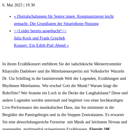
6. Mai 2025 | 19:30
«
Digitalschulungen für Senior:innen: Kommunizieren leicht
gemacht: Die Grundlagen der Smartphone-Nutzung
>>Leider bereits ausgebucht!<<
Julia Kock und Frank Grischek
Konzert: Ein Edith-Piaf-Abend
»
In ihrem Erzählkonzert entführen Sie der tadschikische Meistertrommler
Khayrullo Dadoboev und die Mittelasienexpertin mit Volksdorfer Wurzeln
Dr. Uta Schilling in die faszinierende Welt der Legenden, Erzählungen und
Rhythmen Mittelasiens. Wie erschuf Gott die Musik? Warum klagt die
Rohrflöte? Wer brannte ein Loch in die Decke der Langhalslaute? Diese und
andere Legenden werden untermalt und begleitet von einer hochkarätigen
Live-Performance des musikalischen Duos, das Sie mitnimmt in die
Bergtäler des Pamirgebirges und in die Steppen Zentralasiens. Es erwartet
Sie eine abwechslungsreiche Fernreise mit Musik auf höchstem Niveau und
spannenden, multimedial präsentierten Erzählungen.
Eintritt 18€,