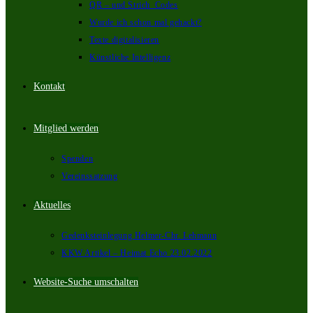
QR – und Strich_Codes
Wurde ich schon mal gehackt?
Texte digitalisieren
Künstliche Intelligenz
Kontakt
Mitglied werden
Spenden
Vereinssatzung
Aktuelles
Gedenksteinlegung Helmer-Chr. Lehmann
KKW Artikel – Heimat Echo 23.02.2022
Website-Suche umschalten