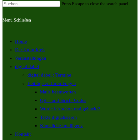
Press Escape to close the search panel.
Menü
Schließen
Home
Der Kulturkreis
Veranstaltungen
digital dabei
digital dabei : Termine
Beiträge zu Ihren Fragen
Mails beantworten
QR – und Strich_Codes
Wurde ich schon mal gehackt?
Texte digitalisieren
Künstliche Intelligenz
Kontakt