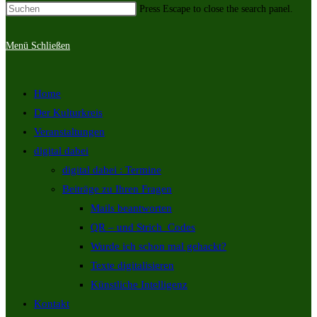
Press Escape to close the search panel.
Menü
Schließen
Home
Der Kulturkreis
Veranstaltungen
digital dabei
digital dabei : Termine
Beiträge zu Ihren Fragen
Mails beantworten
QR – und Strich_Codes
Wurde ich schon mal gehackt?
Texte digitalisieren
Künstliche Intelligenz
Kontakt