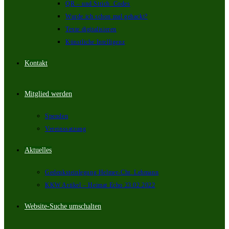
QR – und Strich_Codes
Wurde ich schon mal gehackt?
Texte digitalisieren
Künstliche Intelligenz
Kontakt
Mitglied werden
Spenden
Vereinssatzung
Aktuelles
Gedenksteinlegung Helmer-Chr. Lehmann
KKW Artikel – Heimat Echo 23.02.2022
Website-Suche umschalten