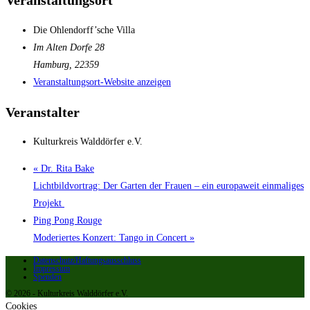
Veranstaltungsort
Die Ohlendorff’sche Villa
Im Alten Dorfe 28
Hamburg
,
22359
Veranstaltungsort-Website anzeigen
Veranstalter
Kulturkreis Walddörfer e.V.
«
Dr. Rita Bake
Lichtbildvortrag: Der Garten der Frauen – ein europaweit einmaliges
Projekt
Ping Pong Rouge
Moderiertes Konzert: Tango in Concert
»
Datenschutz/Haftungsausschluss
Impressum
Spenden
© 2026 - Kulturkreis Walddörfer e.V.
Cookies