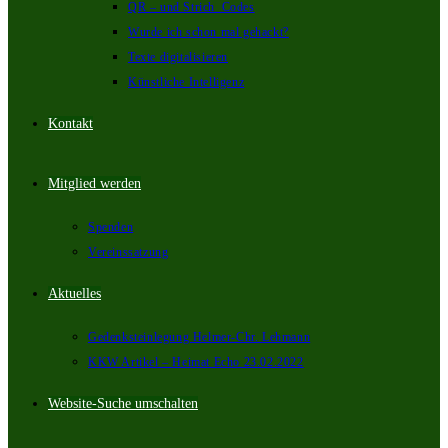
QR – und Strich_Codes
Wurde ich schon mal gehackt?
Texte digitalisieren
Künstliche Intelligenz
Kontakt
Mitglied werden
Spenden
Vereinssatzung
Aktuelles
Gedenksteinlegung Helmer-Chr. Lehmann
KKW Artikel – Heimat Echo 23.02.2022
Website-Suche umschalten