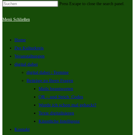
Press Escape to close the search panel.
Menü
Schließen
Home
Der Kulturkreis
Veranstaltungen
digital dabei
digital dabei : Termine
Beiträge zu Ihren Fragen
Mails beantworten
QR – und Strich_Codes
Wurde ich schon mal gehackt?
Texte digitalisieren
Künstliche Intelligenz
Kontakt