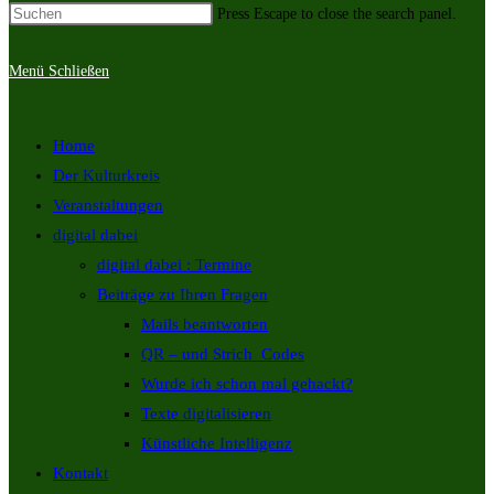
Press Escape to close the search panel.
Menü
Schließen
Home
Der Kulturkreis
Veranstaltungen
digital dabei
digital dabei : Termine
Beiträge zu Ihren Fragen
Mails beantworten
QR – und Strich_Codes
Wurde ich schon mal gehackt?
Texte digitalisieren
Künstliche Intelligenz
Kontakt