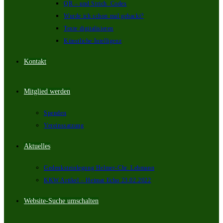
QR – und Strich_Codes
Wurde ich schon mal gehackt?
Texte digitalisieren
Künstliche Intelligenz
Kontakt
Mitglied werden
Spenden
Vereinssatzung
Aktuelles
Gedenksteinlegung Helmer-Chr. Lehmann
KKW Artikel – Heimat Echo 23.02.2022
Website-Suche umschalten